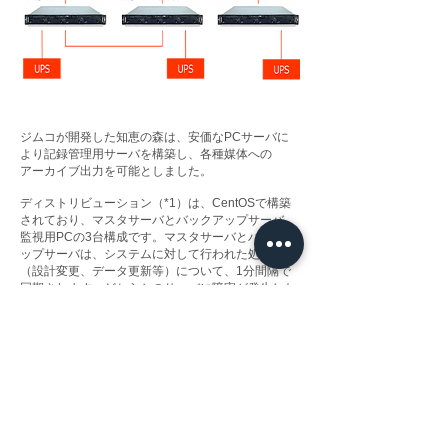
ジムコが開発した知恵の森は、安価なPCサーバに
より記録管理用サーバを構築し、各種媒体への
アーカイブ出力を可能としました。
ディストリビューション（*1）は、CentOSで構築
されており、マスタサーバとバックアップサーバ、
監視用PCの3台構成です。マスタサーバとバックア
ップサーバは、システムに対して行われた処理
（設計変更、データ更新等）について、1分間隔で
同期されます。どちらかのサーバに障害が発生した
場合でも、安心して運用を継続することが可能で
す。
※サーバ構成はシステム規模、目的などの導入形態によ
って異なります。
※ご導入の際は、弊社営業担当までお問い合わせくださ
い。
（*1）ディストリビューション
Linuxなどのカーネルとアプリケーション等のパッケージ