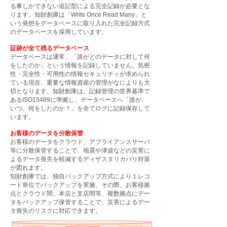
る事しかできない追記型による完全記録が必要とな
ります。知財創庫は「Write Once Read Many」と
いう発想をデータベースに取り入れた完全記録方式
のデータベースを採用しています。
証跡が全て残るデータベース
データベースは通常、「誰がどのデータに対して何
をしたのか」という情報を記録していません。気密
性・完全性・可用性の情報セキュリティが求められ
ている現在、重要な情報資産の管理がなによりも大
切となります。知財創庫は、記録管理の世界基準で
あるISO15489に準拠し、データベースへ「誰が、
いつ、何をしたのか？」を全てログに記録保存して
います。
お客様のデータを分散保管
お客様のデータをクラウド、アプライアンスサーバ
等に分散保管することで、地震や津波などの災害に
よるデータ喪失を軽減するディザスタリカバリ対策
が図れます。
知財創庫では、独自バックアップ方式により１レコ
ード単位でバックアップを実施、その際、お客様拠
点とクラウド間、本店と支店間等、複数拠点にデー
タをバックアップ保管することで、災害によるデー
タ喪失のリスクに対応できます。