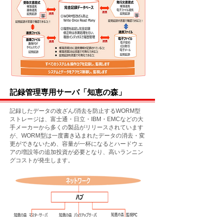
記録管理専用サーバ「知恵の森」
記録したデータの改ざん/消去を防止するWORM型
ストレージは、富士通・日立・IBM・EMCなどの大
手メーカーから多くの
製品がリリースされています
が、
WORM型は一度書き込まれたデータの消去・変
更ができない
ため、容量が一杯になるとハードウェ
アの増設等の追加投資が必要となり、高いランニン
グ
コストが発生します。