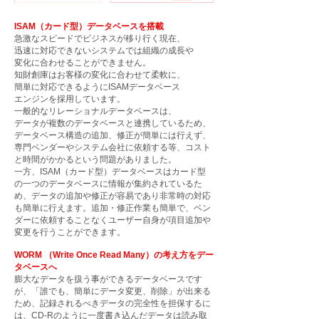
ISAM（カード型）データベースを搭載
急激なスピードでビジネスが移り行く現在、
迅速に対応できないシステムでは組織の成長や
変化に合わせることができません。
知財創庫はお客様の変化に合わせて柔軟に、
簡単に対応できるようにISAMデータベース
エンジンを
採用しています。
一般的なリレーショナルデータベースは、
データが
複数のデータベースと連携しているため、
データベース
構造の追加、修正が簡単には行えず、
専門ベンダーや
システム会社に依頼する等、
コスト
と時間がかかるという問題がありました。
一方、ISAM（カード型）データベースはカード型
の一つのデータベースに情報が集約されている
た
め、データの追加や修正が容易であり非常時の対応
も簡単に行えます。追加・修正作業も簡単で、
ベン
ダーに依頼することなくユーザー自身が項目追加や
変更を行うことができます。
WORM （Write Once Read Many）の考え方をデー
タベースへ
膨大なデータを扱う事ができるデータベースです
が、「誰でも、簡単にデータ変更、削除」が出来る
ため、記録されるべきデータの完全性を担保するに
は、CD-Rのように一度書き込んだデータは読み取