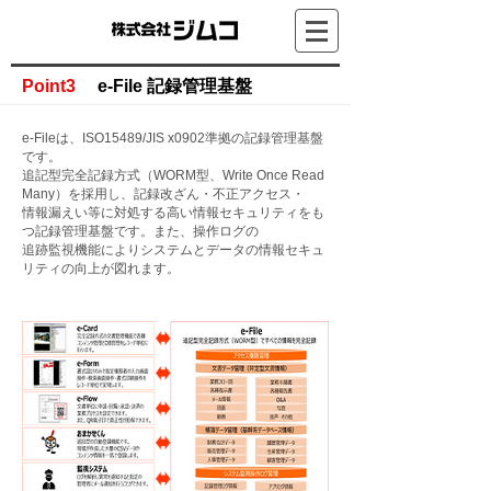
Point3
e-File 記録管理基盤
e-Fileは、ISO15489/JIS x0902準拠の記録管理基盤
です。
追記型完全記録方式（WORM型、Write Once Read
Many）を採用し、記録改ざん・不正アクセス・
情報漏えい等に対処する高い情報セキュリティをも
つ記録管理基盤です。また、操作ログの
追跡監視機能によりシステムとデータの情報セキュ
リティの向上が図れます。