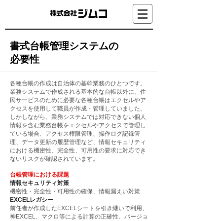
書式台帳管理システムの
必要性
各種台帳の作成は自治体の基幹業務のひとつです。
業務システムで作成される基本的な台帳以外に、住
民サービスのために必要な各種台帳はエクセルやア
クセスを使用して職員が作成・管理していました。
しかしながら、業務システムでは対応できない個人
情報を含む業務台帳をエクセルやアクセスで管理し
ている場合、アクセス権限管理、操作ログ記録管
理、データ更新の履歴管理など、情報セキュリティ
における機密性、完全性、可用性の要求に対応でき
ないリスクが確認されています。
台帳管理における課題
情報セキュリティ対策
機密性・完全性・可用性の確保、情報漏えい対策
EXCELレガシー
前任者が作成したEXCELシートを引き継いで利用、
神EXCEL、
マクロ等による計算の正確性、バージョ