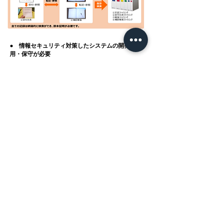
●
情報セキュリティ対策したシステムの開発・運
用・保守が必要
従来手法では情報セキュリティの機密性・完全性・
可用性が確保できません。また、情報漏洩が発生し
た場合、
その責任は重く、懲罰も非常に厳しいもの
となっています。
●
多くの手書き台帳のデータ整理と安全な電子台
帳によるデータ保存活用が必要
手書き台帳には不整合な記録も多くみられます。ま
た、エクセルで作成した台帳は個人情報漏えい
の危
険性が高いため
使用できません。現状では情報漏え
いのリスクが高く、一刻も早い情報セキュリティ対
策が必要です。
●
自治体合併や部署統合等で台帳業務の整理統合
が必要
業務統合のための業務分析や情報セキュリティに対
応した汎用台帳ツールが必要ですが、
システムイン
テグレータに任せる
予算も厳しい状況の中で、現場
職員自らが業務改革を行うことができる手法が求め