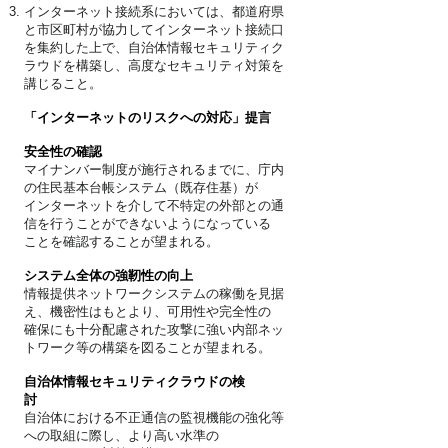
インターネット接続系においては、都道府県
と市区町村が協力してインターネット接続口
を集約した上で、自治体情報セキュリティク
ラウドを構築し、高度なセキュリティ対策を
講じること。
「インターネットのリスクへの対応」提言
安全性の確認
マイナンバー制度が施行されるまでに、庁内
の住民基本台帳システム（既存住基）が
インターネットを介して不特定の外部との通
信を行うことができないようになっている
ことを確認することが望まれる。
システム全体の強靭性の向上
情報提供ネットワークシステムの稼働を見据
え、
機密性はもとより、可用性や完全性の
確保にも十分配慮
された攻撃に強い内部ネッ
トワーク等の構築を図ることが望まれる。
自治体情報セキュリティクラウドの検
討
自治体における不正通信の監視機能の強化等
への取組に際し、より高い水準の