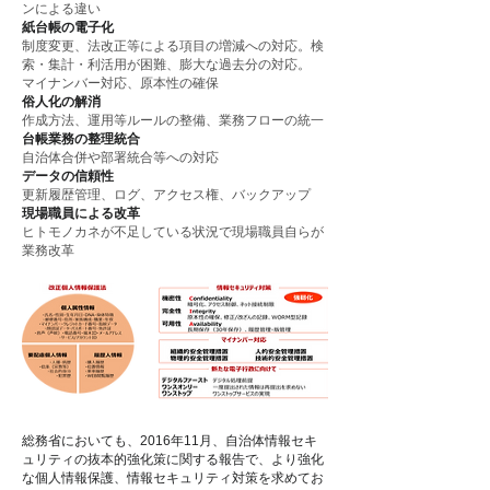
ンによる違い
紙台帳の電子化
制度変更、法改正等による項目の増減への対応。
検
索・集計・利活用が困難、膨大な過去分の対応。
マイナンバー対応、原本性の確保
俗人化の解消
作成方法、運用等ルールの整備、業務フローの統一
台帳業務の整理統合
自治体合併や部署統合等への対応
データの信頼性
更新履歴管理、ログ、アクセス権、バックアップ
現場職員による改革
ヒトモノカネが不足している状況で現場職員自らが
業務改革
総務省においても、2016年11月、自治体情報セキ
ュリティの抜本的強化策に関する報告で、
より強化
な個人情報保護、
情報セキュリティ対策を求めてお