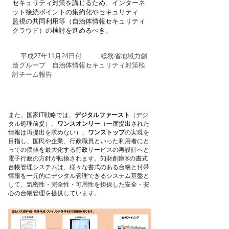
セキュリティ対策を講じるため、インターネ
ット接続ポイントの集約化やセキュリティ
監視の共同利用等（自治体情報セキュリティ
クラウド）の検討を進めるべき。
平成27年11月24日付 総務省地域力創
造グループ 自治体情報セキュリティ対策検
討チーム報告
また、国家IT戦略では、
デジタルファースト
（デジ
タル処理前提）、
ワンスオンリー
（一度提出された
情報は再提出を求めない）、
ワンストップ
の実現を
目指し、国民や企業、行政職員といった利用者にと
っての価値を最大化する行政サービスの再設計へと
電子行政の方針が転換されます。知財創庫®の
書式
台帳管理システムは、様々な書式のある台帳と付帯
情報を一元的にデジタル管理できるシステム基盤と
して、気密性・完全性・可用性を担保した安全・安
心の台帳管理を提供しています。