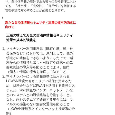
り、自治体事務の基幹である種々の
台帳管理におい
ても、「機密性」「完全性」「可用性」を担保する
管理手法で対応することが
必要となります。
新たな自治体情報セキュリティ対策の抜本的強化に
向けて
三層の構えで万全の自治体情報セキュリティ
対策の抜本的強化を
マイナンバー利用事務系（既存住基、税、社
会保障など）においては、原則として、
他の
領域との通信をできないようにした上で、端
末からの情報持ち出し不可設定や端末への二
要素認証の導入等を図ることにより、住民
（個人）情報の流出を徹底して防ぐこと。
マイナンバーによる情報連携に活用される
LGWAN環境のセキュリティ確保に資するた
め、財務会計などLGWANを活用する業務シス
テムと、Web閲覧やインターネットメールな
どのシステムとの通信経路を分割すること。
なお、両システム間で通信する場合には、ウ
ィルスの感染のない無害化通信を図ること
（LGWAN接続系とインターネット接続系の分
割）