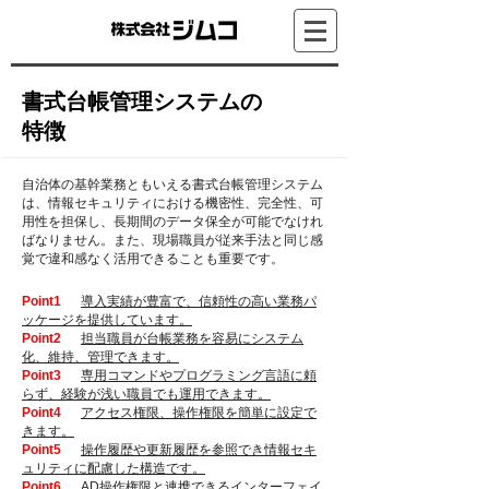
書式台帳管理システムの
特徴
自治体の基幹業務ともいえる書式台帳管理システム
は、情報セキュリティにおける機密性、完全性、
可
用性を担保し、長期間のデータ保全が可能でなけれ
ばなりません。また、現場職員が従来手法と
同じ感
覚で違和感なく活用できることも重要です。
Point1
導入実績が豊富で、信頼性の高い業務パ
ッケージを提供しています。
Point2
担当職員が台帳業務を容易にシステム
化、維持、管理できます。
Point3
専用コマンドやプログラミング言語に頼
らず、経験が浅い職員でも運用できます。
Point4
アクセス権限、操作権限を簡単に設定で
きます。
Point5
操作履歴や更新履歴を参照でき情報セキ
ュリティに配慮した構造です。
Point6
AD操作権限と連携できるインターフェイ