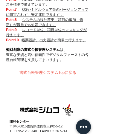
スを標準で備えています。
Point7
OSやミドルウェア等のバージョンアップ
に阻害されず、安定運用できます 。
Point8
システムの設計変更（項目の追加、修
正）が職員でも対応できます。
Point9
レコード単位、項目単位のマスキングが
行えます。
Point10
帳票設計、出力設計が簡単に行えます。
知財創庫の書式台帳管理システム
は、
豊富な実績と高い信頼性でデジタルファーストの各
種台帳管理を支援してまいります。
書式台帳管理システムTopに戻る
​開発センター
〒840-0815佐賀県佐賀市天神2-5-12
TEL:
0952-26-5740
FAX:
0952-26-5741