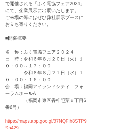
で開催される「ふく電協フェア2024」
にて、企業展示に出展いたします。
ご来場の際にはぜひ弊社展示ブースに
お立ち寄りください。
■開催概要
名　称：ふく電協フェア２０２４
日　時：令和６年８月２０日（火）１
０：００～１７：００
　　　　令和６年８月２１日（水）１
０：００～１６：００
会　場：福岡アイランドシティ　フォ
ーラムホールA
　　　　（福岡市東区香椎照葉６丁目6
番6号）
https://maps.app.goo.gl/37NQFih8STP9
Sp429