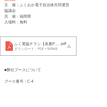
主　催：ふくおか電子自治体共同運営
協議会
共　催：福岡県
入場料：無料
.pdf
ふく電協チラシ【表裏PDF】20240724-01
ダウンロード：PDF • 569KB
■弊社ブースについて
ブース番号：C-4